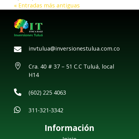
« Entradas más antiguas
invtulua@inversionestulua.com.co


Cra. 40 # 37 – 51 C.C Tuluá, local
H14

(602) 225 4063

311-321-3342
Información