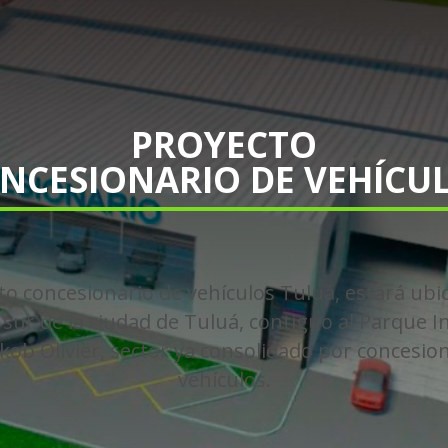
PROYECTO
NCESIONARIO DE VEHÍCU
to concesionario de vehículos Tuluá, estará ubi
 sur de la ciudad de Tuluá, contiguo al Parque I
kob Olivier, sector ya consolidado por concesio
vehículos.