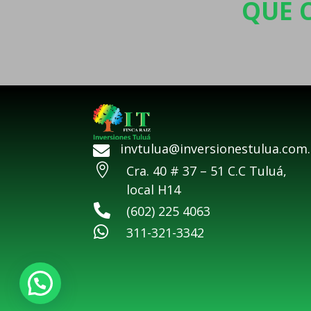
QUE 
invtulua@inversionestulua.com


Cra. 40 # 37 – 51 C.C Tuluá,
local H14

(602) 225 4063

311-321-3342