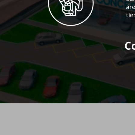
ár
tie
C