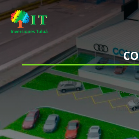
CO
El proyec
glorieta
Tuluá Ja